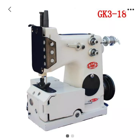
YHGK3-18型缝纫机